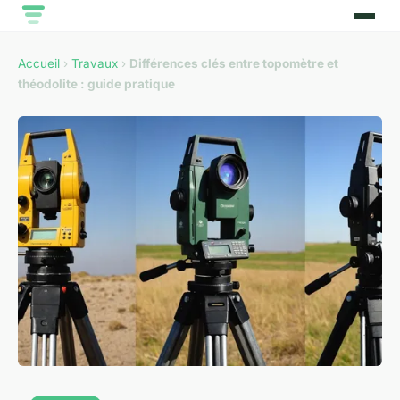
Accueil
›
Travaux
›
Différences clés entre topomètre et
théodolite : guide pratique