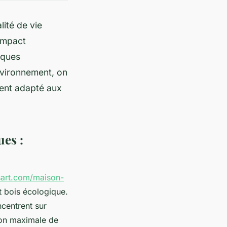
ité de vie
’impact
iques
nvironnement, on
ment adapté aux
ues :
sart.com/maison-
t bois écologique.
ncentrent sur
tion maximale de