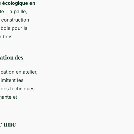
s écologique en
 ; la paille,
e construction
 bois pour la
n bois
tation des
ation en atelier,
imitent les
 des techniques
mante et
r une