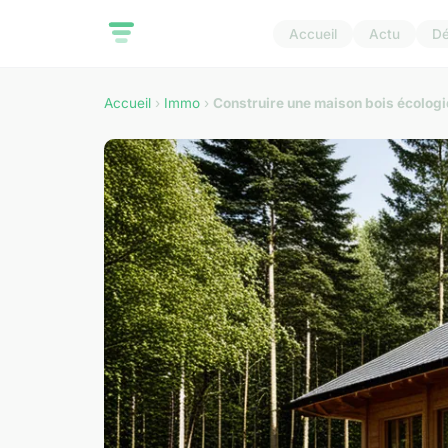
Accueil
Actu
D
Accueil
›
Immo
›
Construire une maison bois écologiq