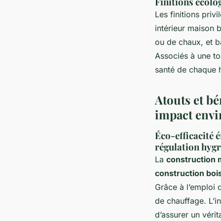
Finitions écolo
Les finitions priv
intérieur maison b
ou de chaux, et b
Associés à une to
santé de chaque h
Atouts et bé
impact env
Éco-efficacité é
régulation hyg
La
construction 
construction boi
Grâce à l’emploi d
de chauffage. L’i
d’assurer un véri