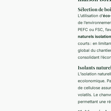
Sélection de bo
L’utilisation d’
éco
de l’environnemen
PEFC ou FSC, favor
naturels isolatio
courts : en limita
global du chantie
consolidant l’éco
Isolants naturel
L’isolation natur
ecolonomique. Par
de cellulose assu
volatils. Le chanv
permettant une rég