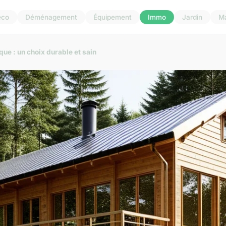
éco
Déménagement
Équipement
Immo
Jardin
M
ue : un choix durable et sain