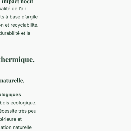
s impact nocif
lité de l’air
ts à base d’argile
 et recyclabilité.
rabilité et la
 thermique,
 naturelle,
ologiques
bois écologique.
nécessite très peu
érieure et
lation naturelle