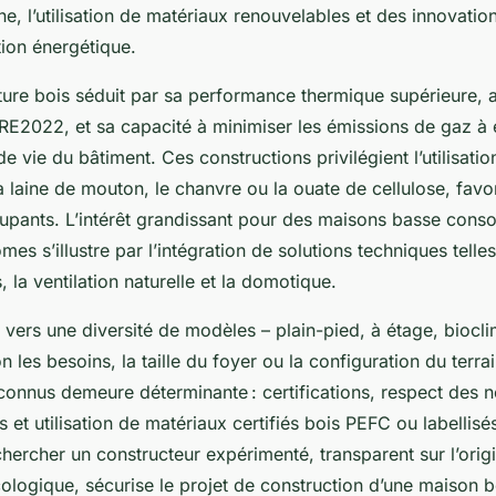
ne, l’utilisation de matériaux renouvelables et des innovati
ion énergétique.
ure bois séduit par sa performance thermique supérieure, 
RE2022, et sa capacité à minimiser les émissions de gaz à e
e vie du bâtiment. Ces constructions privilégient l’utilisatio
 laine de mouton, le chanvre ou la ouate de cellulose, favor
cupants. L’intérêt grandissant pour des maisons basse con
es s’illustre par l’intégration de solutions techniques telle
 la ventilation naturelle et la domotique.
vers une diversité de modèles – plain-pied, à étage, biocli
 les besoins, la taille du foyer ou la configuration du terrai
connus demeure déterminante : certifications, respect des 
et utilisation de matériaux certifiés bois PEFC ou labellisé
hercher un constructeur expérimenté, transparent sur l’orig
ologique, sécurise le projet de construction d’une maison b