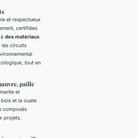
ts
ble et respectueux
ement, certifiées
s à
des matériaux
es circuits
environnemental
cologique, tout en
hanvre, paille
rmante et
bois et la ouate
 de composés
x projets,