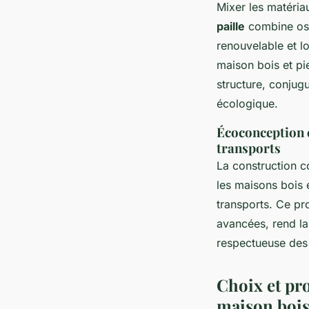
Mixer les matéria
paille
combine ossa
renouvelable et lo
maison bois et pie
structure, conjug
écologique.
Écoconception e
transports
La construction c
les maisons bois 
transports. Ce pr
avancées, rend l
respectueuse des
Choix et pr
maison bois