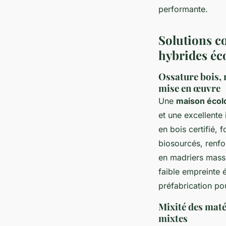
performante.
Solutions co
hybrides éc
Ossature bois, 
mise en œuvre
Une
maison écol
et une excellente
en bois certifié,
biosourcés, renfo
en madriers massi
faible empreinte 
préfabrication pou
Mixité des matér
mixtes