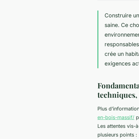
Construire un
saine. Ce cho
environnemen
responsables.
crée un habit
exigences act
Fondamentau
techniques, 
Plus d’informatio
en-bois-massif/
po
Les attentes vis-
plusieurs points 