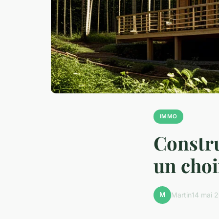
IMMO
Constru
un choi
M
Martin
14 mai 