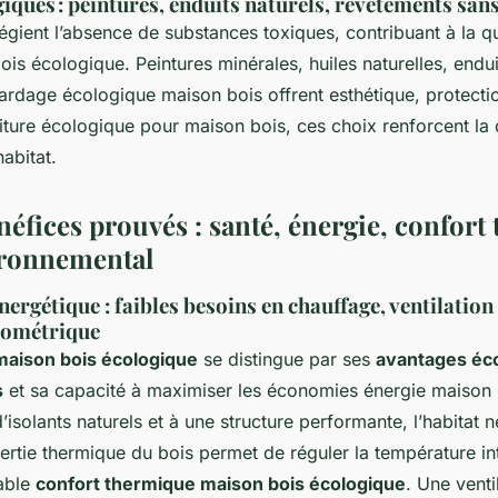
giques : peintures, enduits naturels, revêtements san
ilégient l’absence de substances toxiques, contribuant à la qua
ois écologique. Peintures minérales, huiles naturelles, endui
ardage écologique maison bois offrent esthétique, protection
iture écologique pour maison bois, ces choix renforcent la du
abitat.
néfices prouvés : santé, énergie, confort
ironnemental
nergétique : faibles besoins en chauffage, ventilation
rométrique
maison bois écologique
se distingue par ses
avantages éc
s
et sa capacité à maximiser les économies énergie maison 
’isolants naturels et à une structure performante, l’habitat 
nertie thermique du bois permet de réguler la température int
table
confort thermique maison bois écologique
. Une venti