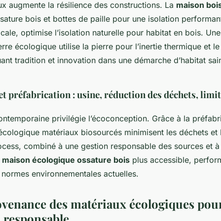
ux augmente la résilience des constructions. La
maison boi
ture bois et bottes de paille pour une isolation performante
cale, optimise l’isolation naturelle pour habitat en bois. Un
rre écologique utilise la pierre pour l’inertie thermique et le
uant tradition et innovation dans une démarche d’habitat sai
t préfabrication : usine, réduction des déchets, limi
ontemporaine privilégie l’écoconception. Grâce à la préfabric
écologique matériaux biosourcés minimisent les déchets et l
ocess, combiné à une gestion responsable des sources et à
a
maison écologique ossature bois
plus accessible, perfor
 normes environnementales actuelles.
ovenance des matériaux écologiques pou
 responsable